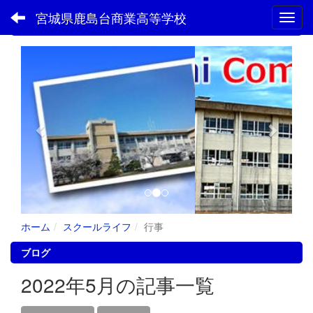
宮城県鹿島台商業高等学校
Toggl
フォトアルバム
p
n
r
e
e
x
v
t
i
o
u
s
ホーム
スクールライフ
行事
ブログ
2022年5月の記事一覧