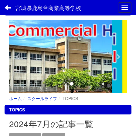
宮城県鹿島台商業高等学校
Toggl
フォトアルバム
p
n
r
e
e
x
v
t
i
o
u
s
ホーム
スクールライフ
TOPICS
TOPICS
2024年7月の記事一覧