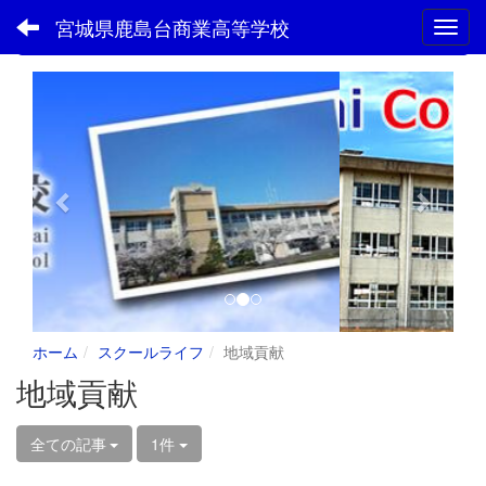
宮城県鹿島台商業高等学校
Toggl
フォトアルバム
p
n
r
e
e
x
v
t
i
o
u
s
ホーム
スクールライフ
地域貢献
地域貢献
全ての記事
1件