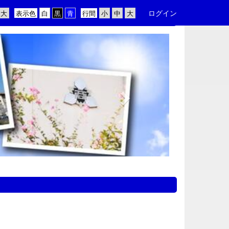
ログイン
表示色
行間
n
e
x
t