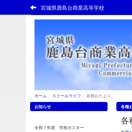
宮城県鹿島台商業高等学校
フォトアルバム
p
r
e
v
i
o
u
s
ホーム
スクールライフ
各種おたより
お知らせ
各種
各
令和７年度 学校ポスター