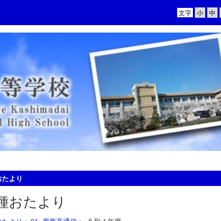
文字
おたより
種おたより