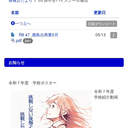
各種おたより
>
03 みやぎハイスクール通信
名前
更新日
一つ上へ
圧縮ダウンロード
R8 47_鹿島台商業5月
05/13
号.pdf
241
お知らせ
令和７年度 学校ポスター
令和７年度
学校紹介動画