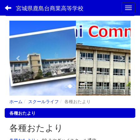
宮城県鹿島台商業高等学校
Toggl
フォトアルバム
p
n
r
e
e
x
v
t
i
o
u
s
ホーム
スクールライフ
各種おたより
各種おたより
各種おたより