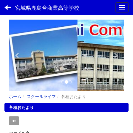
宮城県鹿島台商業高等学校
Toggl
フォトアルバム
p
n
r
e
e
x
v
t
i
o
u
s
ホーム
スクールライフ
各種おたより
各種おたより