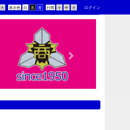
ログイン
表示色
行間
n
e
x
t