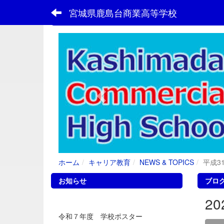
宮城県鹿島台商業高等学校
フォトアルバム
p
r
e
v
i
o
u
s
ホーム
キャリア教育
NEWS & TOPICS
平成3
お知らせ
ブロ
2
令和７年度 学校ポスター