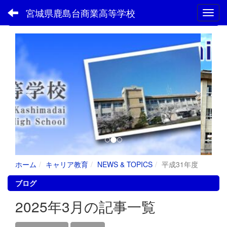
宮城県鹿島台商業高等学校
Toggl
フォトアルバム
p
n
r
e
e
x
v
t
i
o
u
s
ホーム
キャリア教育
NEWS & TOPICS
平成31年度
ブログ
2025年3月の記事一覧