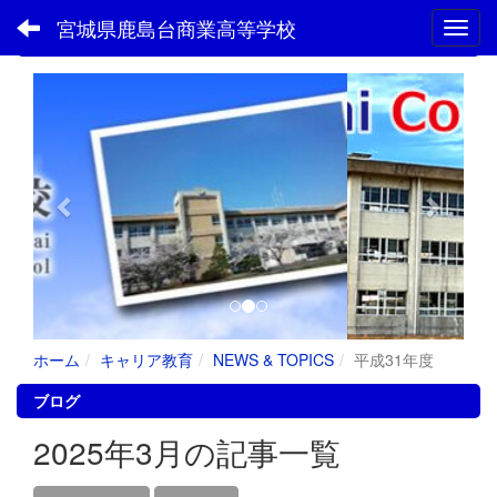
宮城県鹿島台商業高等学校
Toggl
フォトアルバム
p
n
r
e
e
x
v
t
i
o
u
s
ホーム
キャリア教育
NEWS & TOPICS
平成31年度
ブログ
2025年3月の記事一覧