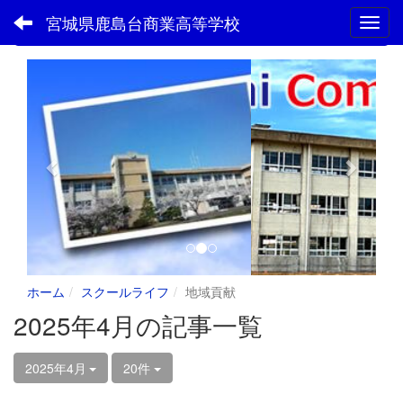
宮城県鹿島台商業高等学校
Toggl
フォトアルバム
p
n
r
e
e
x
v
t
i
o
u
s
ホーム
スクールライフ
地域貢献
2025年4月の記事一覧
2025年4月
20件