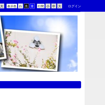
ログイン
表示色
行間
n
e
x
t