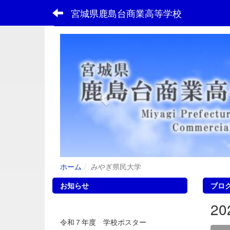
宮城県鹿島台商業高等学校
フォトアルバム
p
r
e
v
i
o
u
s
ホーム
みやぎ県民大学
お知らせ
ブロ
2
令和７年度 学校ポスター