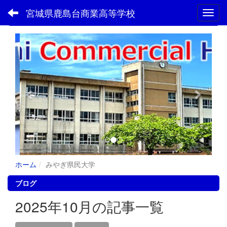
宮城県鹿島台商業高等学校
Toggl
フォトアルバム
p
n
r
e
e
x
v
t
i
o
u
s
ホーム
みやぎ県民大学
ブログ
2025年10月の記事一覧