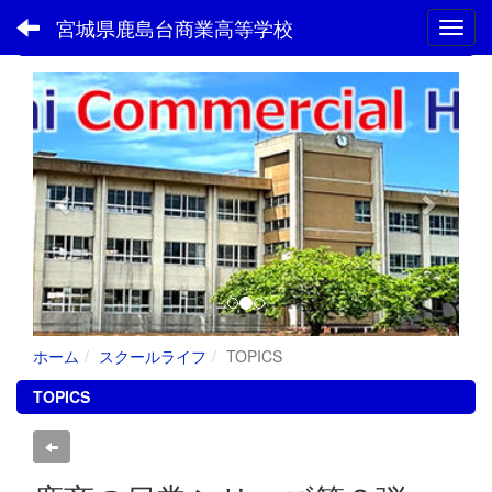
宮城県鹿島台商業高等学校
Toggl
フォトアルバム
p
n
r
e
e
x
v
t
i
o
u
s
ホーム
スクールライフ
TOPICS
TOPICS