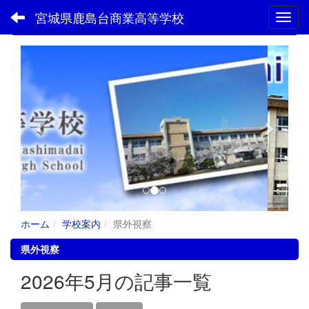
宮城県鹿島台商業高等学校
Toggl
フォトアルバム
p
n
r
e
e
x
v
t
i
o
u
s
ホーム
学校案内
県外視察
県外視察
2026年5月の記事一覧